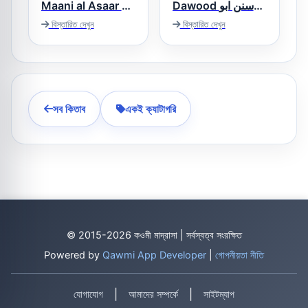
Maani al Asaar –
Dawood سنن ابو
داؤد
تقریب شرح معانی
বিস্তারিত দেখুন
বিস্তারিত দেখুন
الآثار
সব কিতাব
একই ক্যাটাগরি
© 2015-2026 কওমী মাদ্রাসা | সর্বস্বত্ব সংরক্ষিত
Powered by
Qawmi App Developer
|
গোপনীয়তা নীতি
|
|
যোগাযোগ
আমাদের সম্পর্কে
সাইটম্যাপ