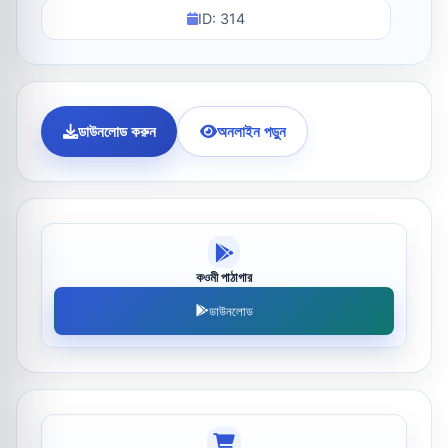
ID: 314
ডাউনলোড করুন
অনলাইন পড়ুন
কওমী পাঠাগার
ডাউনলোড