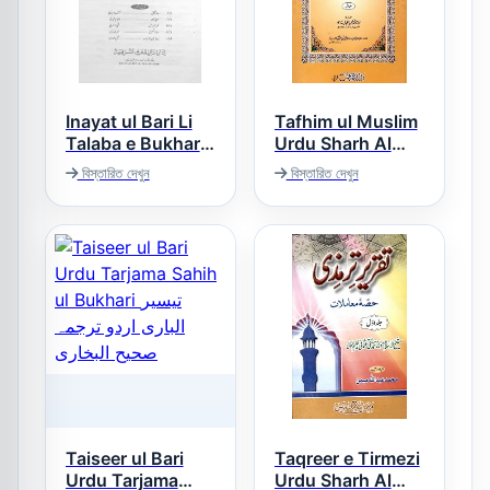
Inayat ul Bari Li
Tafhim ul Muslim
Talaba e Bukhari
Urdu Sharh Al
عنایۃ الباری لطلبۃ
Sahih al Muslim
বিস্তারিত দেখুন
বিস্তারিত দেখুন
تفھیم المسلم اردو
البخاری
شرح صحیح مسلم
Taiseer ul Bari
Taqreer e Tirmezi
Urdu Tarjama
Urdu Sharh Al