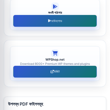
কওমী পাঠাগার
ডাউনলোড
WPShop.net
Download 8000+ Premium WP themes and plugins
ভিজিট
উপলব্ধ PDF ফাইলসমূহ