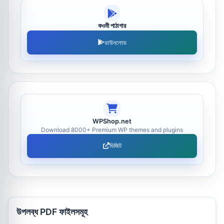
কওমী পাঠাগার
ডাউনলোড
WPShop.net
Download 8000+ Premium WP themes and plugins
ভিজিট
উপলব্ধ PDF ফাইলসমূহ