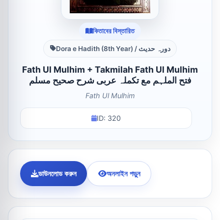
কিতাবের বিস্তারিত
Dora e Hadith (8th Year) / دورہ حدیث
Fath Ul Mulhim + Takmilah Fath Ul Mulhim
فتح الملہم مع تکملہ عربی شرح صحیح مسلم
Fath Ul Mulhim
ID: 320
ডাউনলোড করুন
অনলাইন পড়ুন