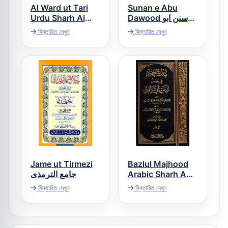
Al Ward ut Tari
Sunan e Abu
Urdu Sharh Al
Dawood سنن ابو
داؤد
Tirmizi الورد الطری
বিস্তারিত দেখুন
বিস্তারিত দেখুন
اردو شرح جامع
الترمذی
Jame ut Tirmezi
Bazlul Majhood
جامع الترمذی
Arabic Sharh Abu
Dawood بذل
বিস্তারিত দেখুন
বিস্তারিত দেখুন
المجھود فی حل ابی
داؤد