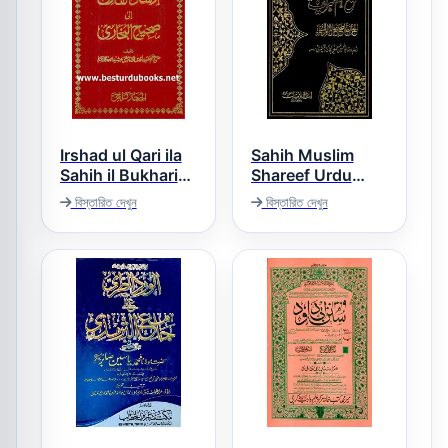
Irshad ul Qari ila
Sahih Muslim
Sahih il Bukhari
Shareef Urdu
صحیح مسلم شریف
ارشاد القاری الی
বিস্তারিত দেখুন
বিস্তারিত দেখুন
اردو
صحیح البخاری