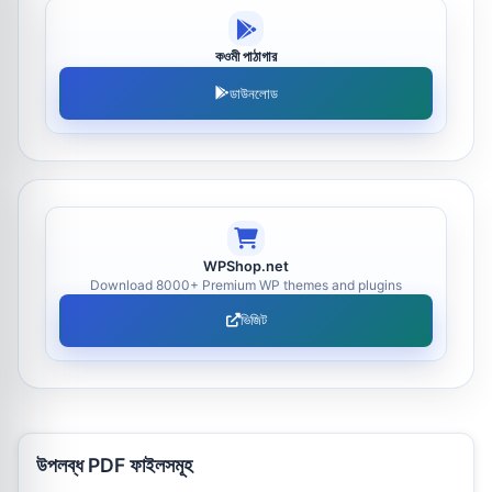
কওমী পাঠাগার
ডাউনলোড
WPShop.net
Download 8000+ Premium WP themes and plugins
ভিজিট
উপলব্ধ PDF ফাইলসমূহ