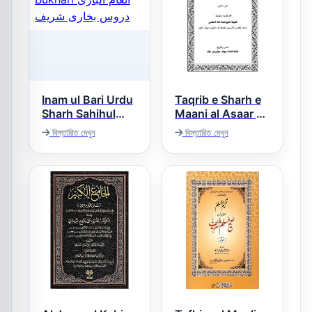
Inam ul Bari Urdu
Taqrib e Sharh e
Sharh Sahihul
Maani al Asaar –
تقریب شرح معانی
Bukhari انعام
বিস্তারিত দেখুন
বিস্তারিত দেখুন
الآثار
الباری دروس بخاری
شریف