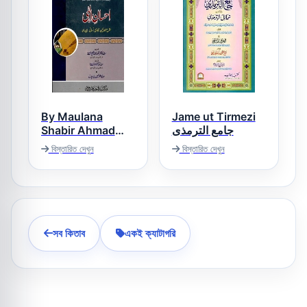
By Maulana
Jame ut Tirmezi
Shabir Ahmad
جامع الترمذی
Qasmi احسان الہی
বিস্তারিত দেখুন
বিস্তারিত দেখুন
اردو شرح مؤطائین،
طحاوی، نسائی، ابن
ماجہ
সব কিতাব
একই ক্যাটাগরি