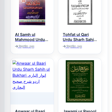
Al Samh ul
Tohfat ul Qari
Mahmood Urdu
Urdu Sharh Sahih
Sharh Abu
ul Bukhari تحفۃ
বিস্তারিত দেখুন
বিস্তারিত দেখুন
القاری اردو شرح
Dawood 2 السمح
صحیح البخاری
المحمود اردو شرح
سنن ابی داؤد
Anwaar ul Baari
Jawami ur Rasool