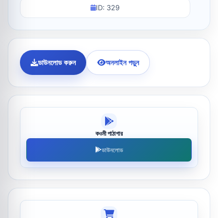
ID: 329
ডাউনলোড করুন
অনলাইন পড়ুন
কওমী পাঠাগার
ডাউনলোড