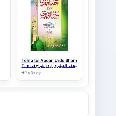
Tohfa tul Abqari Urdu Sharh
Tirmizi تحفۃ العبقری اردو شرح
سنن الترمذی
বিস্তারিত দেখুন