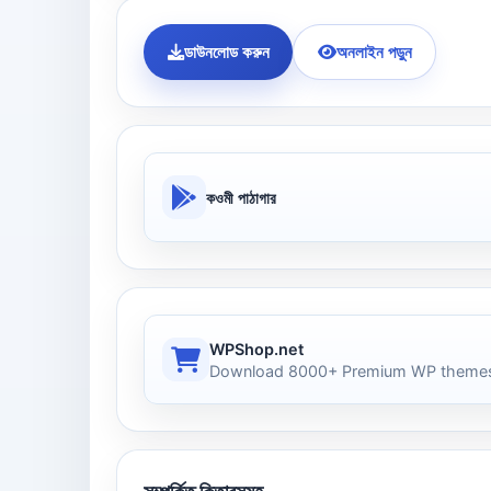
ডাউনলোড করুন
অনলাইন পড়ুন
কওমী পাঠাগার
WPShop.net
Download 8000+ Premium WP themes