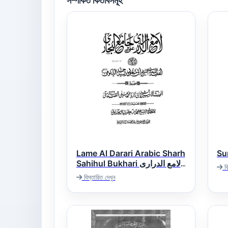
সম্পর্কিত কিতাবসমূহ
Lame Al Darari Arabic Sharh
Sahihul Bukhari لامع الدراری
বি
عربی شرح صحیح البخاری
বিস্তারিত দেখুন