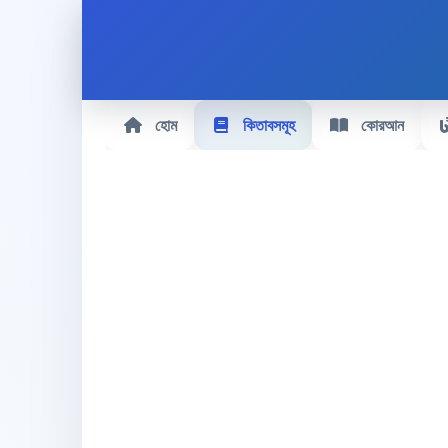
হোম
কিতাবসমূহ
কোরআন