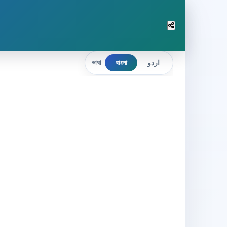
বাংলা
اردو
ভাষা