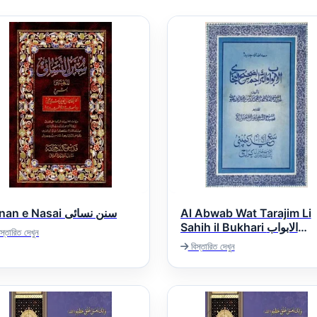
Sunan e Nasai سنن نسائی
Al Abwab Wat Tarajim Li
Sahih il Bukhari الابواب
স্তারিত দেখুন
والتراجم لصحیح البخاری
বিস্তারিত দেখুন