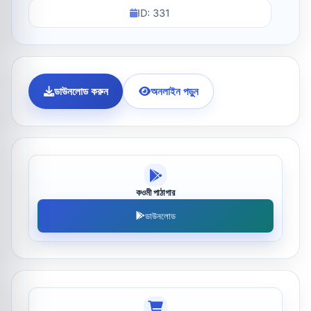
ID: 331
ডাউনলোড করুন
অনলাইন পড়ুন
কওমী পাঠাগার
ডাউনলোড