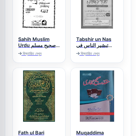
Sahih Muslim
Tabshir un Nas
تبشیر الناس فی
Urdu صحیح مسلم
شرح قال بعض
اردو
বিস্তারিত দেখুন
বিস্তারিত দেখুন
الناس
Fath ul Bari
Muqaddima