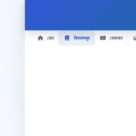
হোম
কিতাবসমূহ
কোরআন