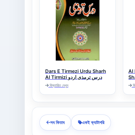
Dars E Tirmezi Urdu Sharh
Al 
Sharh
Al Tirmizi درس ترمذی اردو
ذی
বিস্তারিত দেখুন
বি
সব কিতাব
একই ক্যাটাগরি