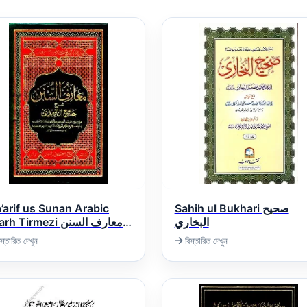
’arif us Sunan Arabic
Sahih ul Bukhari صحيح
البخاري
h Tirmezi معارف السنن
عربی شرح سنن الترم
স্তারিত দেখুন
বিস্তারিত দেখুন