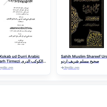
Kokab ud Durri Arabic
Sahih Muslim Shareef Ur
صحیح مسلم شریف اردو
 Tirmezi الکوکب الدری
عربی شرح سنن الترم
স্তারিত দেখুন
বিস্তারিত দেখুন