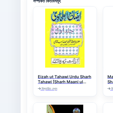
সম্পর্কিত কিতাবসমূহ
Eizah ut Tahawi Urdu Sharh
Ma
Tahawi [Sharh Maani ul
Shar
ذی
Aasaar]. ایضاح الطحاوی اردو
বিস্তারিত দেখুন
বি
شرح طحاوی شریف