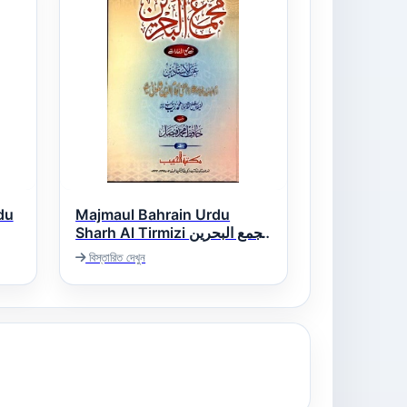
du
Majmaul Bahrain Urdu
Sharh Al Tirmizi مجمع البحرین
اردو شرح سنن ترمذی
বিস্তারিত দেখুন