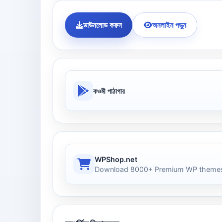
ডাউনলোড করুন
অনলাইন পড়ুন
কওমী পাঠাগার
WPShop.net
Download 8000+ Premium WP themes