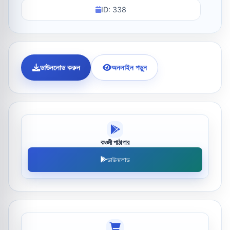
ID: 338
ডাউনলোড করুন
অনলাইন পড়ুন
কওমী পাঠাগার
ডাউনলোড