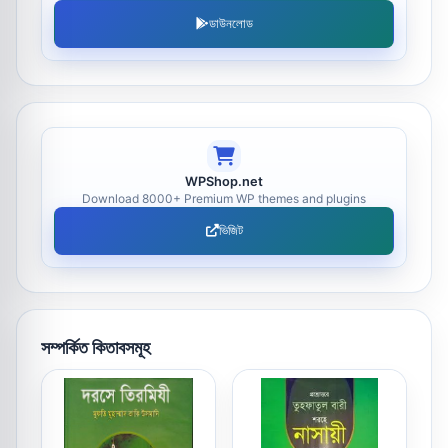
ডাউনলোড
WPShop.net
Download 8000+ Premium WP themes and plugins
ভিজিট
সম্পর্কিত কিতাবসমূহ