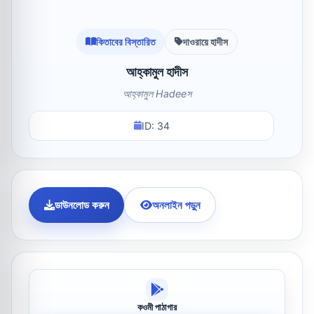
কিতাবের বিস্তারিত
দাওরায়ে হাদীস
আহ্‌কামুল হাদীস
আহ্‌কামুল Hadeeস
ID: 34
ডাউনলোড করুন
অনলাইন পড়ুন
কওমী পাঠাগার