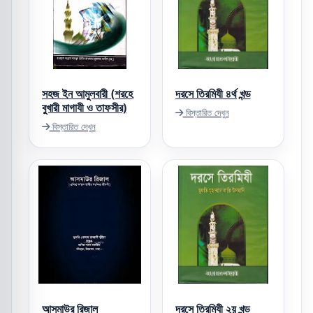
সহজ ইন আমুলবারী (শরহে
দরসে তিরমিযী ৪র্থ খন্ড
বুখারী মাগাযী ও তাফসীর)
বিস্তারিত দেখুন
বিস্তারিত দেখুন
আসমাউর রিজাল
দরসে তিরমিযী ২য় খন্ড