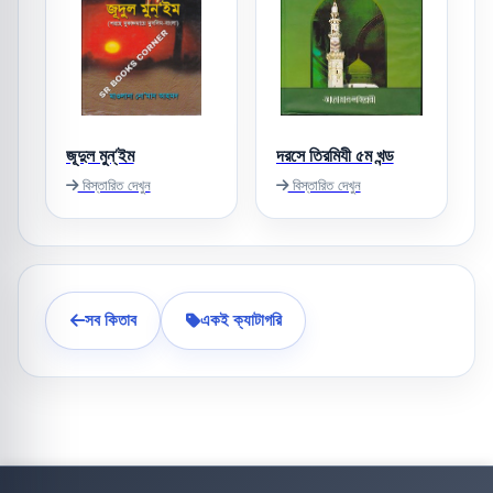
জূদুল মুন্‌’ইম
দরসে তিরমিযী ৫ম খন্ড
বিস্তারিত দেখুন
বিস্তারিত দেখুন
সব কিতাব
একই ক্যাটাগরি