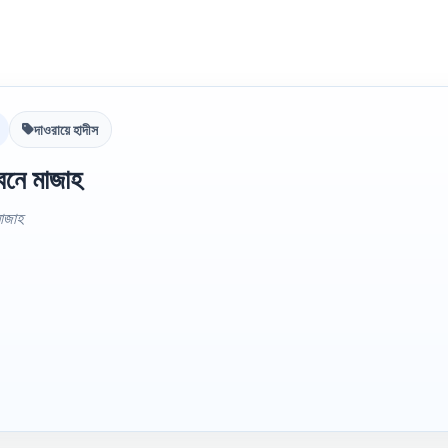
দাওরায়ে হাদীস
নে মাজাহ
াজাহ