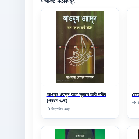
সম্পর্কিত কিতাবসমূহ
আওনুল ওয়াদূদ আলা সুনানে আবী দাঊদ
তোহ
(প্রথম খণ্ড)
বি
বিস্তারিত দেখুন