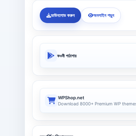
ডাউনলোড করুন
অনলাইন পড়ুন
কওমী পাঠাগার
WPShop.net
Download 8000+ Premium WP themes