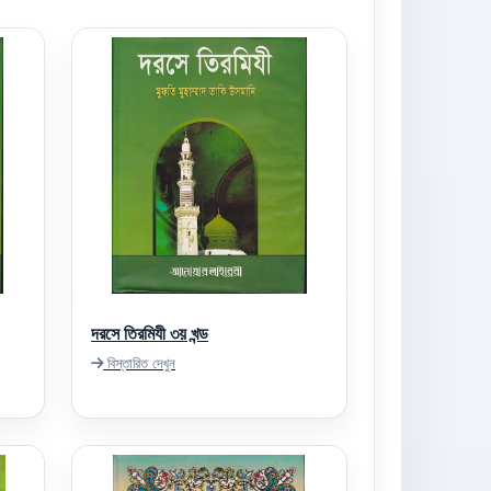
দরসে তিরমিযী ৩য় খন্ড
বিস্তারিত দেখুন