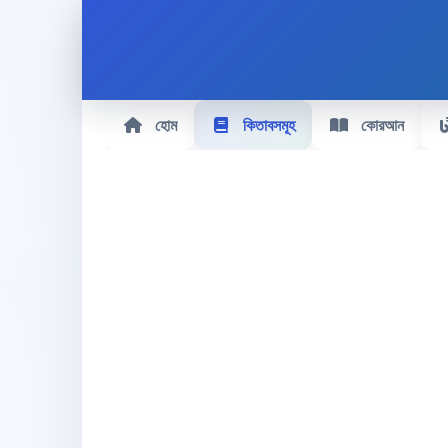
হোম
কিতাবসমূহ
কোরআন