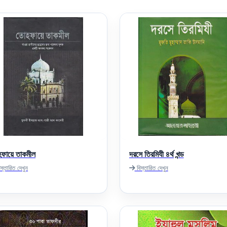
ফায়ে তাকমীল
দরসে তিরমিযী ৪র্থ খন্ড
স্তারিত দেখুন
বিস্তারিত দেখুন