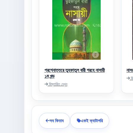
প্রশ্নোত্তরে তুহফাতুল বারী শরহে নাসায়ী
নাসর
১ম খন্ড
বি
বিস্তারিত দেখুন
সব কিতাব
একই ক্যাটাগরি