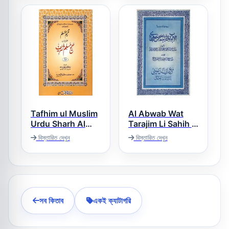
Tafhim ul Muslim
Al Abwab Wat
Urdu Sharh Al
Tarajim Li Sahih il
Sahih al Muslim
Bukhari الابواب
বিস্তারিত দেখুন
বিস্তারিত দেখুন
والتراجم لصحیح
تفھیم المسلم اردو
البخاری
شرح صحیح مسلم
সব কিতাব
একই ক্যাটাগরি