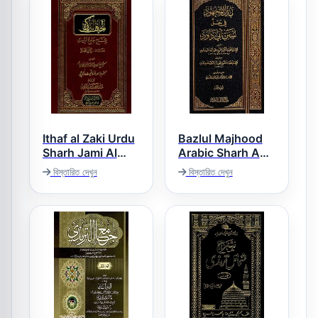
Ithaf al Zaki Urdu
Bazlul Majhood
Sharh Jami Al
Arabic Sharh Abu
Dawood بذل
Tirmzi اتحاف الذکی
বিস্তারিত দেখুন
বিস্তারিত দেখুন
المجھود فی حل ابی
اردو شرح جامع
داؤد
الترمذی