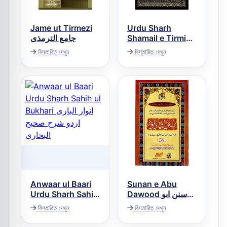
Jame ut Tirmezi
Urdu Sharh
جامع الترمذی
Shamail e Tirmizi
شرح شمائل ترمذی
বিস্তারিত দেখুন
বিস্তারিত দেখুন
اردو
Anwaar ul Baari
Sunan e Abu
Urdu Sharh Sahih
Dawood سنن ابو
داؤد
ul Bukhari انوار
বিস্তারিত দেখুন
বিস্তারিত দেখুন
الباری اردو شرح
صحیح البخاری