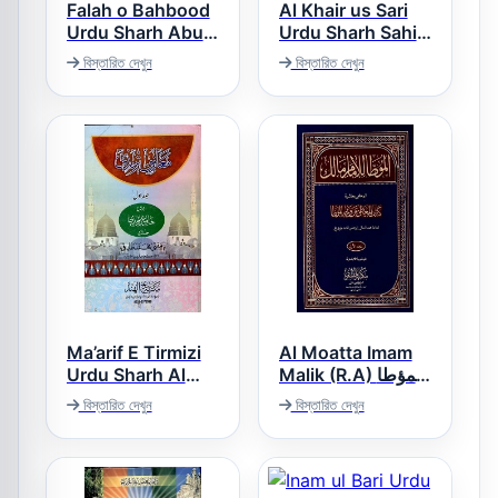
Falah o Bahbood
Al Khair us Sari
Urdu Sharh Abu
Urdu Sharh Sahih
Bukhari الخیر
Dawood فلاح و
বিস্তারিত দেখুন
বিস্তারিত দেখুন
الساری اردو شرح
بھبود اردو شرح ابو
صحیح بخاری
داؤد
Ma’arif E Tirmizi
Al Moatta Imam
Urdu Sharh Al
Malik (R.A) المؤطا
امام مالک
Tirmizi معارف
বিস্তারিত দেখুন
বিস্তারিত দেখুন
ترمذی اردو شرح
سنن الترمذی