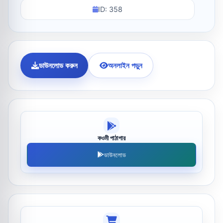
ID: 358
ডাউনলোড করুন
অনলাইন পড়ুন
কওমী পাঠাগার
ডাউনলোড