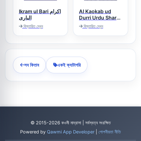
Ikram ul Bari اکرام
Al Kaokab ud
الباری
Durri Urdu Sharh
Al Tirmizi الکوکب
বিস্তারিত দেখুন
বিস্তারিত দেখুন
الدری اردو شرح
جامع الترمذی
সব কিতাব
একই ক্যাটাগরি
© 2015-2026 কওমী মাদ্রাসা | সর্বস্বত্ব সংরক্ষিত
Powered by
Qawmi App Developer
|
গোপনীয়তা নীতি