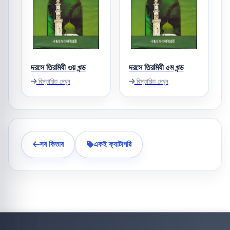
দরসে তিরমিযী ৩য় খন্ড
দরসে তিরমিযী ৫ম খন্ড
বিস্তারিত দেখুন
বিস্তারিত দেখুন
সব কিতাব
একই ক্যাটাগরি