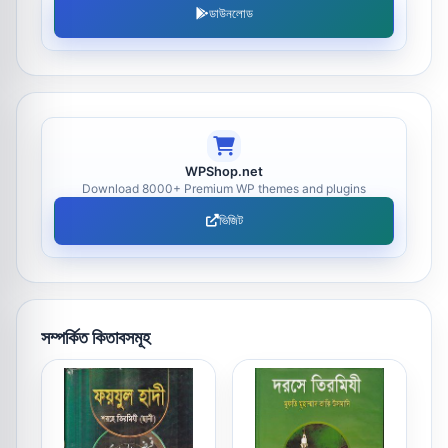
ডাউনলোড
WPShop.net
Download 8000+ Premium WP themes and plugins
ভিজিট
সম্পর্কিত কিতাবসমূহ