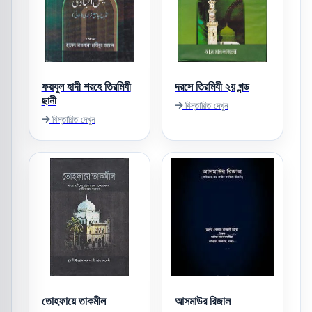
ফয়যুল হাদী শরহে তিরমিযী
দরসে তিরমিযী ২য় খন্ড
ছানী
বিস্তারিত দেখুন
বিস্তারিত দেখুন
তোহফায়ে তাকমীল
আসমাউর রিজাল