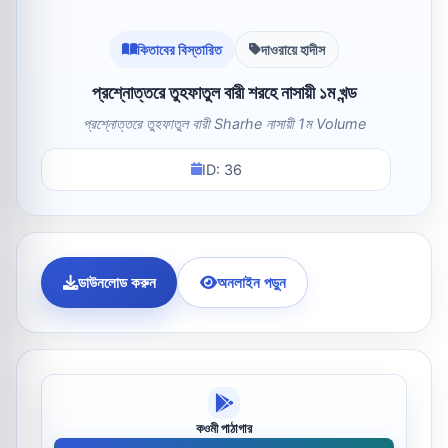
কিতাবের বিস্তারিত
দাওরায়ে হাদীস
প্রশ্নোত্তরে তুহফাতুল বারী শরহে নাসায়ী ১ম খন্ড
প্রশ্নোত্তরে তুহফাতুল বারী Sharhe নাসায়ী 1ম Volume
ID: 36
ডাউনলোড করুন
অনলাইন পড়ুন
কওমী পাঠাগার