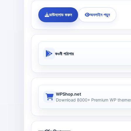
ডাউনলোড করুন
অনলাইন পড়ুন
কওমী পাঠাগার
WPShop.net
Download 8000+ Premium WP themes