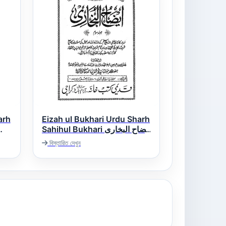
arh
Eizah ul Bukhari Urdu Sharh
Sahihul Bukhari ایضاح البخاری
اردو شرح صحیح البخاری
বিস্তারিত দেখুন