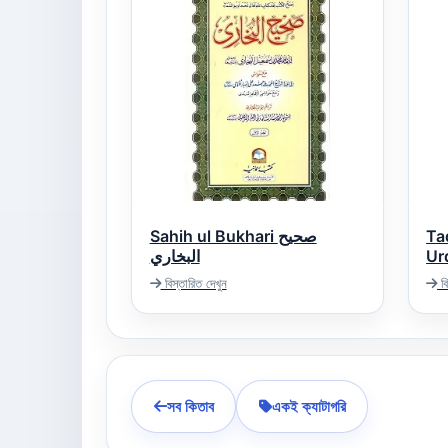
Sahih ul Bukhari صحيح
Ta
البخاري
Urd
Tahawi)
বিস্তারিত দেখুন
বি
(ل
)۔
সব কিতাব
একই ক্যাটাগরি