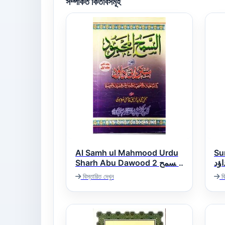
সম্পর্কিত কিতাবসমূহ
Al Samh ul Mahmood Urdu
Su
اؤد
Sharh Abu Dawood 2 السمح
المحمود اردو شرح سنن ابی داؤد
বিস্তারিত দেখুন
বি