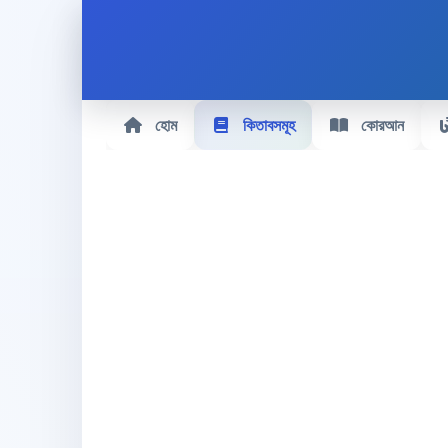
হোম
কিতাবসমূহ
কোরআন