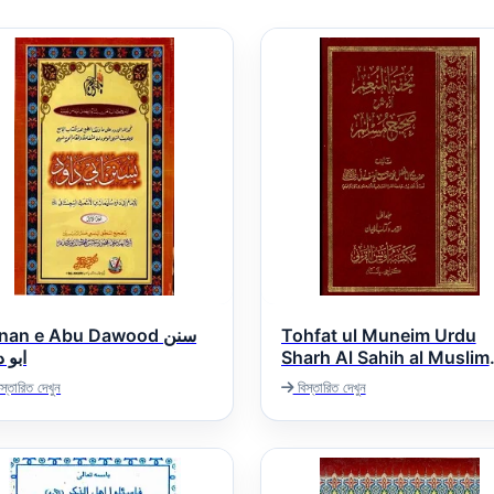
nan e Abu Dawood سنن
Tohfat ul Muneim Urdu
ابو د
Sharh Al Sahih al Muslim
تحفۃ المنعم اردو شرح صحیح
স্তারিত দেখুন
বিস্তারিত দেখুন
مسلم