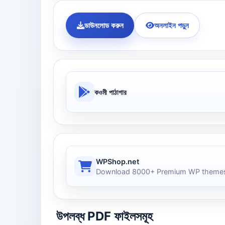
ডাউনলোড করুন
অনলাইন পড়ুন
কওমী পাঠাগার
WPShop.net
Download 8000+ Premium WP themes
উপলব্ধ PDF ফাইলসমূহ