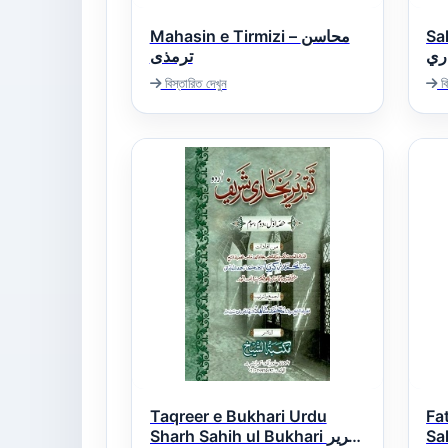
Sah
Mahasin e Tirmizi – محاسن
اري
ترمذی
বিস্তারিত দেখুন
বি
Taqreer e Bukhari Urdu
Fa
Sahi
Sharh Sahih ul Bukhari تقریر