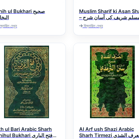
ih ul Bukhari صحيح
Muslim Sharif ki Asan Sh
– سلم شریف کی آسان شرح
البخ
স্তারিত দেখুন
বিস্তারিত দেখুন
th ul Bari Arabic Sharh
Al Arf ush Shazi Arabic
Sharh Tirmezi العرف الشذی
hul Bukhari فتح الباری