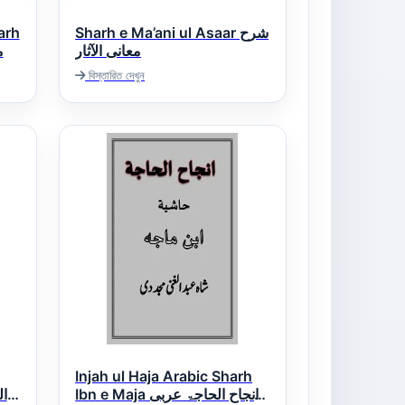
arh
Sharh e Ma’ani ul Asaar شرح
معانی الآثار
م
বিস্তারিত দেখুন
Injah ul Haja Arabic Sharh
Ibn e Maja انجاح الحاجۃ عربی