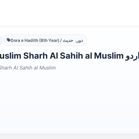
Dora e Hadith (8th Year) / دورہ حدیث
Dars e Musli
Sharh Al Sahih al Muslim