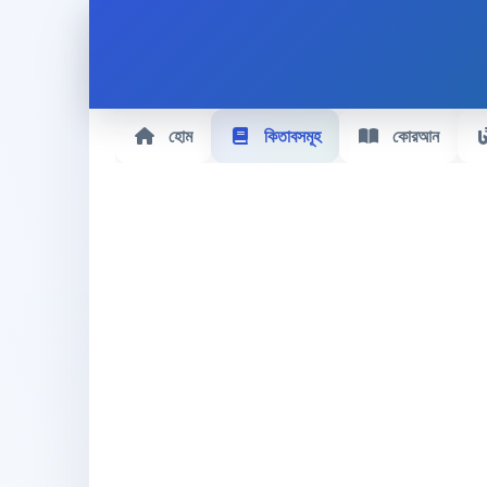
হোম
কিতাবসমূহ
কোরআন