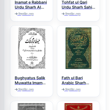
Inamat e Rabbani
Tohfat ul Qari
Urdu Sharh Al
Urdu Sharh Sahih
Tirmizi Jild 2
ul Bukhari تحفۃ
বিস্তারিত দেখুন
বিস্তারিত দেখুন
القاری اردو شرح
انعامات ربانی اردو
صحیح البخاری
شرح سنن الترمذی
Bughyatus Salik
Fath ul Bari
Muwatta Imam
Arabic Sharh
Malik Urdu بغیۃ
Sahihul Bukhari
বিস্তারিত দেখুন
বিস্তারিত দেখুন
فتح الباری عربی
السالک اردو ترجمہ
شرح صحیح البخاری
امام مالک