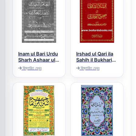
Inam ul Bari Urdu
Irshad ul Qari ila
Sharh Ashaar ul
Sahih il Bukhari
ارشاد القاری الی
Bukhari انعام
বিস্তারিত দেখুন
বিস্তারিত দেখুন
صحیح البخاری
البخاری اردو شرح
اشعار البخاری