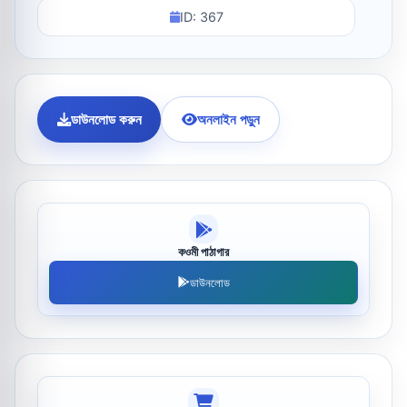
ID: 367
ডাউনলোড করুন
অনলাইন পড়ুন
কওমী পাঠাগার
ডাউনলোড