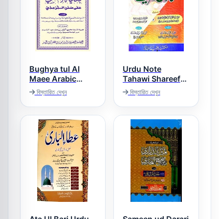
Bughya tul Al
Urdu Note
Maee Arabic
Tahawi Shareef
Sharh Al Tirmizi
اردو نوٹ طحاوی
বিস্তারিত দেখুন
বিস্তারিত দেখুন
شریف
بغیۃ الالمعی عربی
شرح سنن الترمذی