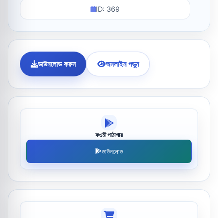
ID: 369
ডাউনলোড করুন
অনলাইন পড়ুন
কওমী পাঠাগার
ডাউনলোড