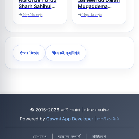
Ata Ul Bari Urdu
Sameen ud Darari
Sharh Sahihul
Muqaddema
Bukhari ثمین
Bukhari عطاء
বিস্তারিত দেখুন
বিস্তারিত দেখুন
الدراری اردو شرح
الباری اردو شرح
مقدمہ صحیح
بخاری
البخاری
সব কিতাব
একই ক্যাটাগরি
© 2015-2026 কওমী মাদ্রাসা | সর্বস্বত্ব সংরক্ষিত
Powered by
Qawmi App Developer
|
গোপনীয়তা নীতি
|
|
যোগাযোগ
আমাদের সম্পর্কে
সাইটম্যাপ