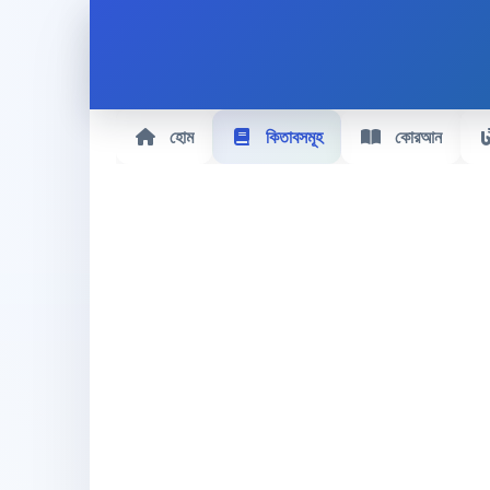
হোম
কিতাবসমূহ
কোরআন