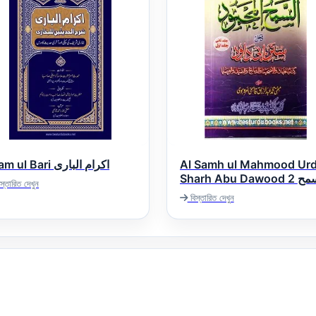
Ikram ul Bari اکرام الباری
Al Samh ul Mahmood Ur
Sharh Abu Dawood 2 السمح
স্তারিত দেখুন
اردو شرح سنن ابی داؤد
বিস্তারিত দেখুন