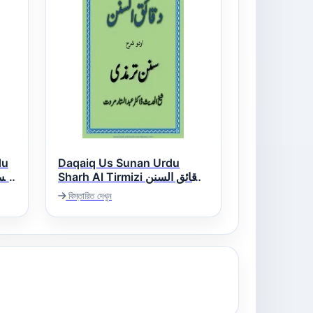
du
Daqaiq Us Sunan Urdu
Sharh Al Tirmizi دقائق السنن
اردو شرح سنن ترمذی
المحمود 
বিস্তারিত দেখুন