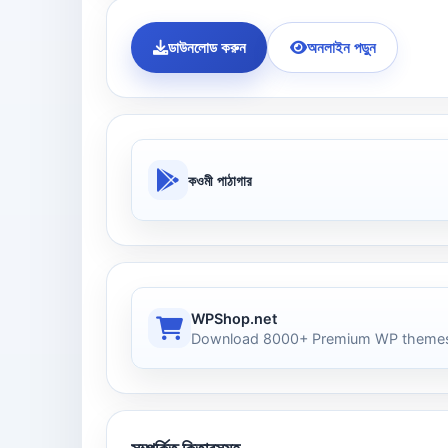
ডাউনলোড করুন
অনলাইন পড়ুন
কওমী পাঠাগার
WPShop.net
Download 8000+ Premium WP themes