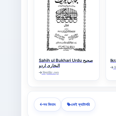
Sahih ul Bukhari Urdu صحیح
البخاری اردو
বি
বিস্তারিত দেখুন
সব কিতাব
একই ক্যাটাগরি