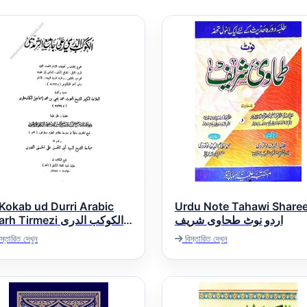
Kokab ud Durri Arabic
Urdu Note Tahawi Sharee
اردو نوٹ طحاوی شریف
 Tirmezi الکوکب الدری
عربی شرح سنن الترم
স্তারিত দেখুন
বিস্তারিত দেখুন