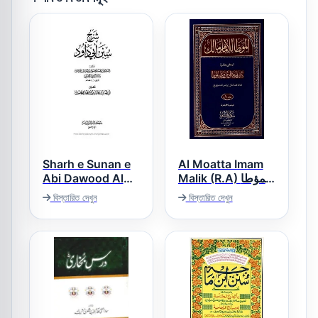
Sharh e Sunan e
Al Moatta Imam
Abi Dawood Al
Malik (R.A) المؤطا
امام مالک
Aini شرح سنن ابى
বিস্তারিত দেখুন
বিস্তারিত দেখুন
داؤد للعينى