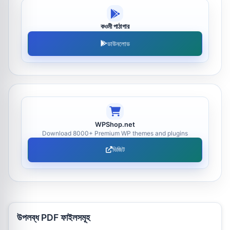
কওমী পাঠাগার
ডাউনলোড
WPShop.net
Download 8000+ Premium WP themes and plugins
ভিজিট
উপলব্ধ PDF ফাইলসমূহ