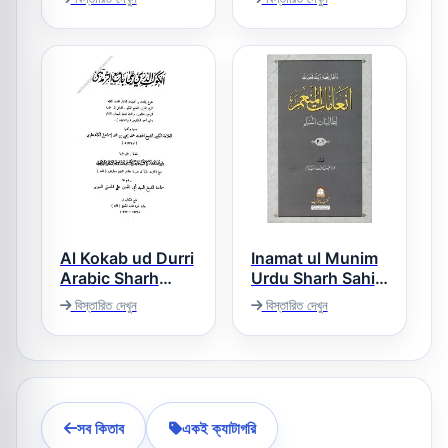
Al Kokab ud Durri
Inamat ul Munim
Arabic Sharh
Urdu Sharh Sahih
ul Muslim انعامات
Tirmezi الکوکب
বিস্তারিত দেখুন
বিস্তারিত দেখুন
المنعم لطالبات
الدری عربی شرح
المسلم
سنن الترمذی
সব কিতাব
একই ক্যাটাগরি