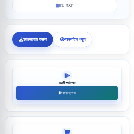
ID: 380
ডাউনলোড করুন
অনলাইন পড়ুন
কওমী পাঠাগার
ডাউনলোড