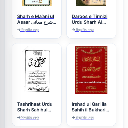
Sharh e Ma’ani ul
Daroos e Tirmizi
Asaar شرح معانی
Urdu Sharh Al
الآثار
Tirmizi Jild 2
বিস্তারিত দেখুন
বিস্তারিত দেখুন
دروس ترمذی
Tashrihaat Urdu
Irshad ul Qari ila
Sharh Sahihul
Sahih il Bukhari
ارشاد القاری الی
Bukhari تشریحات
বিস্তারিত দেখুন
বিস্তারিত দেখুন
صحیح البخاری
بخاری اردو شرح
بخاری