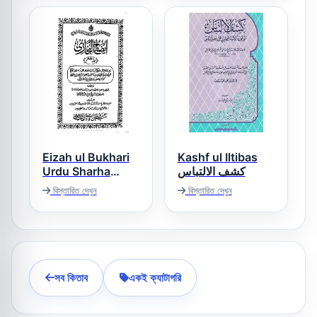
Eizah ul Bukhari
Kashf ul Iltibas
Urdu Sharha
کشف الالتباس
Sahihul Bukhari
বিস্তারিত দেখুন
বিস্তারিত দেখুন
ایضاح البخاری اردو
شرح صحیح البخاری
সব কিতাব
একই ক্যাটাগরি