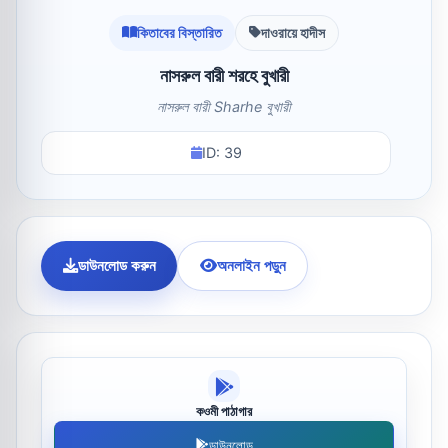
কিতাবের বিস্তারিত
দাওরায়ে হাদীস
নাসরুল বারী শরহে বুখারী
নাসরুল বারী Sharhe বুখারী
ID: 39
ডাউনলোড করুন
অনলাইন পড়ুন
কওমী পাঠাগার
ডাউনলোড