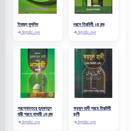
ইযাহুল মুসলিম
দরসে তিরমিযী ২য় খন্ড
বিস্তারিত দেখুন
বিস্তারিত দেখুন
প্রশ্নোত্তরে তুহফাতুল
ফয়যুল হাদী শরহে তিরমিযী
বারী শরহে নাসায়ী ১ম খন্ড
ছানী
বিস্তারিত দেখুন
বিস্তারিত দেখুন