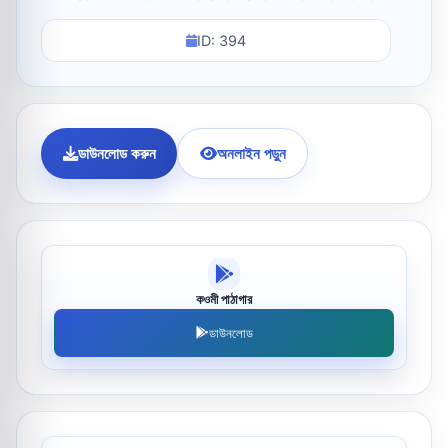
ID: 394
ডাউনলোড করুন
অনলাইন পড়ুন
কওমী পাঠাগার
ডাউনলোড