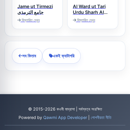
Jame ut Tirmezi
Al Ward ut Tari
جامع الترمذی
Urdu Sharh Al
Tirmizi الورد الطری
বিস্তারিত দেখুন
বিস্তারিত দেখুন
اردو شرح جامع
الترمذی
সব কিতাব
একই ক্যাটাগরি
© 2015-2026 কওমী মাদ্রাসা | সর্বস্বত্ব সংরক্ষিত
Powered by
Qawmi App Developer
|
গোপনীয়তা নীতি