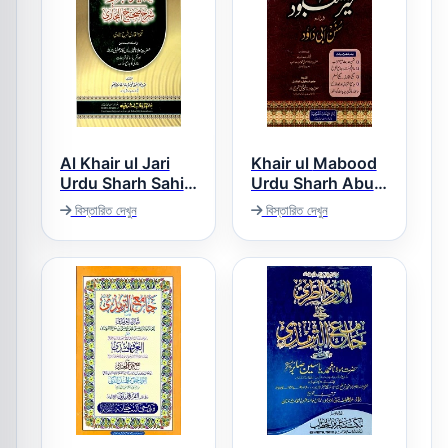
Al Khair ul Jari
Khair ul Mabood
Urdu Sharh Sahih
Urdu Sharh Abu
Dawood خیر
ul Bukhari الخیر
বিস্তারিত দেখুন
বিস্তারিত দেখুন
المعبود اردو شرح ابو
الجاری اردو شرح
داؤد
صحیح البخاری