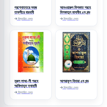
প্রশ্নোত্তরে সহজ
আনওয়ারুল মিশকাত শরহে
তাফ্‌সীরে বায়যাবী
মিশকাতুল মাসাবীহ ৫ম খন্ড
বিস্তারিত দেখুন
বিস্তারিত দেখুন
নূরুল লাআ-লী শরহে
আশরাফুল হিদায়া ৫ম খন্ড
আকিদাতুত ত্বাহাবী
বিস্তারিত দেখুন
বিস্তারিত দেখুন