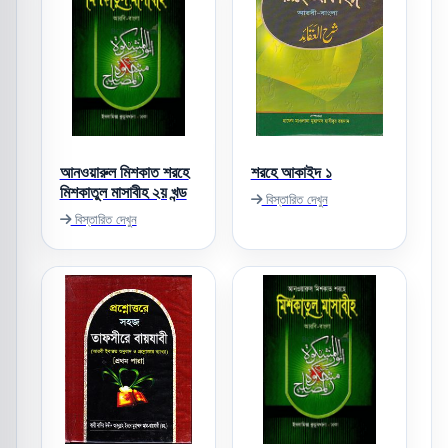
আনওয়ারুল মিশকাত শরহে
শরহে আকাইদ ১
মিশকাতুল মাসাবীহ ২য় খন্ড
বিস্তারিত দেখুন
বিস্তারিত দেখুন