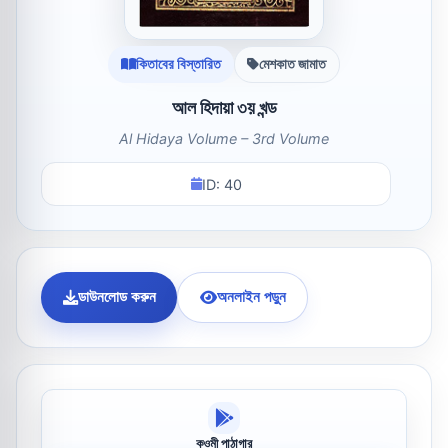
কিতাবের বিস্তারিত
মেশকাত জামাত
আল হিদায়া ৩য় খন্ড
Al Hidaya Volume – 3rd Volume
ID: 40
ডাউনলোড করুন
অনলাইন পড়ুন
কওমী পাঠাগার