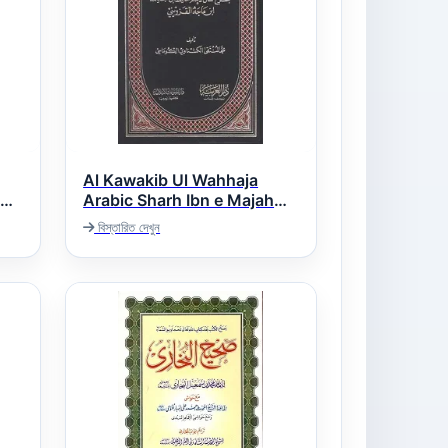
Al Kawakib Ul Wahhaja
Arabic Sharh Ibn e Majah
الکواکب الوھاجۃ عربی شرح ابن
বিস্তারিত দেখুন
ماجہ