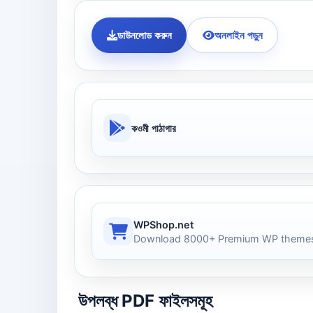
ডাউনলোড করুন
অনলাইন পড়ুন
কওমী পাঠাগার
WPShop.net
Download 8000+ Premium WP themes
উপলব্ধ PDF ফাইলসমূহ