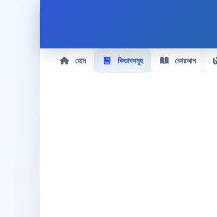
হোম
কিতাবসমূহ
কোরআন