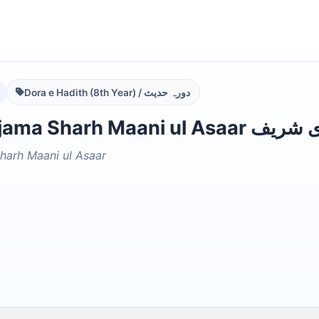
Dora e Hadith (8th Year) / دورہ حدیث
Urdu Tarjama Sharh
harh Maani ul Asaar