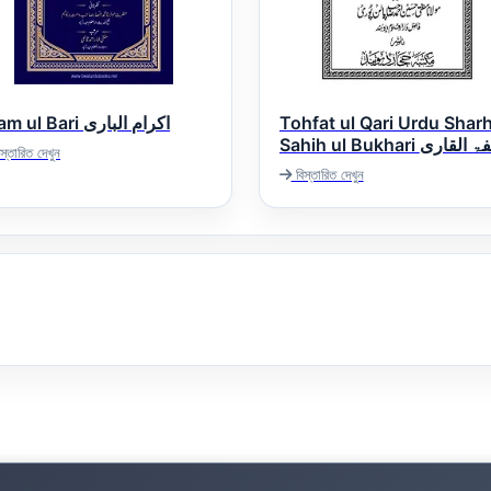
Ikram ul Bari اکرام الباری
Tohfat ul Qari Urdu Shar
Sahih ul Bukhari تحفۃ القاری
স্তারিত দেখুন
اردو شرح صحیح البخاری
বিস্তারিত দেখুন