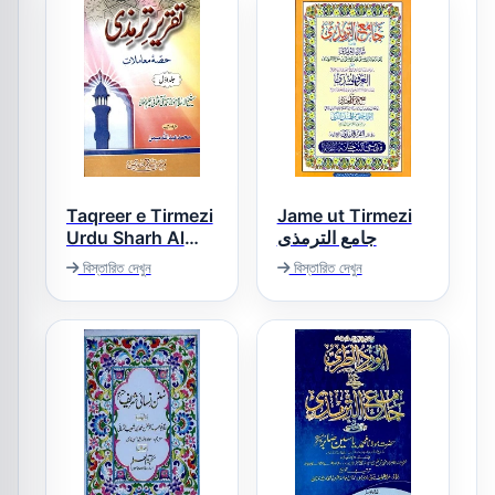
Taqreer e Tirmezi
Jame ut Tirmezi
Urdu Sharh Al
جامع الترمذی
Tirmizi Moamlaat
বিস্তারিত দেখুন
বিস্তারিত দেখুন
تقریر ترمذی حصہ
معاملات