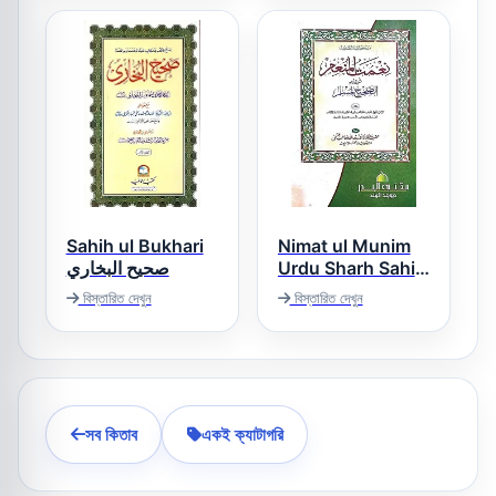
Sahih ul Bukhari
Nimat ul Munim
صحيح البخاري
Urdu Sharh Sahih
Muslim نعمت
বিস্তারিত দেখুন
বিস্তারিত দেখুন
المنعم اردو شرح
صحیح مسلم
সব কিতাব
একই ক্যাটাগরি