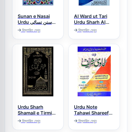
Sunan e Nasai
Al Ward ut Tari
Urdu سنن نسائی
Urdu Sharh Al
Tirmizi الورد الطری
اردو
বিস্তারিত দেখুন
বিস্তারিত দেখুন
اردو شرح جامع
الترمذی
Urdu Sharh
Urdu Note
Shamail e Tirmizi
Tahawi Shareef
اردو نوٹ طحاوی
شرح شمائل ترمذی
বিস্তারিত দেখুন
বিস্তারিত দেখুন
شریف
اردو