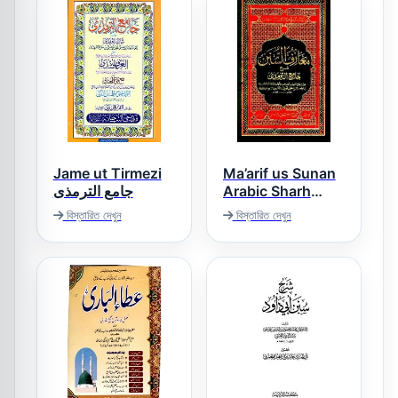
Jame ut Tirmezi
Ma’arif us Sunan
جامع الترمذی
Arabic Sharh
Tirmezi معارف
বিস্তারিত দেখুন
বিস্তারিত দেখুন
السنن عربی شرح
سنن الترمذی