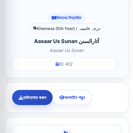
কিতাবের বিস্তারিত
Khamesa (5th Year) / درجہ خامسہ
Aasaar Us Sunan آثارالسنن
Aasaar Us Sunan
ID: 412
ডাউনলোড করুন
অনলাইন পড়ুন