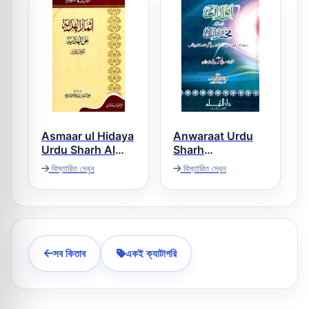
Asmaar ul Hidaya
Anwaraat Urdu
Urdu Sharh Al
Sharh
Hidaya Vol 1 اثمار
Mukhtaraat
বিস্তারিত দেখুন
বিস্তারিত দেখুন
انوارات اردو شرح
الھدایۃ اردو شرح
مختارات
ھدایہ جلد 1
সব কিতাব
একই ক্যাটাগরি