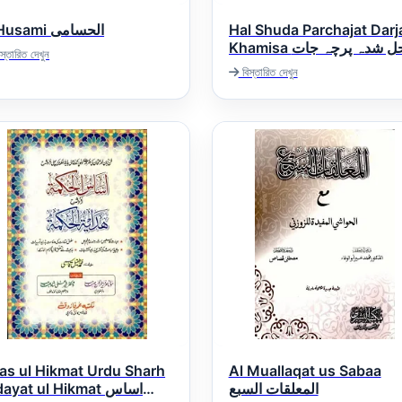
A Husami الحسامی
Hal Shuda Parchajat Darj
Khamisa حل شدہ پرچہ جات
স্তারিত দেখুন
درجہ خامسہ
বিস্তারিত দেখুন
as ul Hikmat Urdu Sharh
Al Muallaqat us Sabaa
المعلقات السبع
ayat ul Hikmat اساس