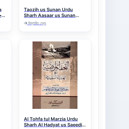
a
Taozih us Sunan Urdu
Sharh Aasaar us Sunan
توضیح السنن اردو شرح آثار
বিস্তারিত দেখুন
السنن
Al Tohfa tul Marzia Urdu
Sharh Al Hadyat us Saeedia