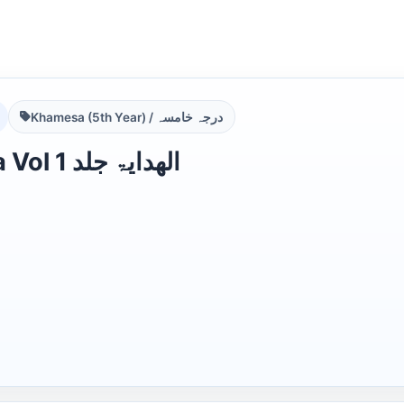
Khamesa (5th Year) / درجہ خامسہ
Al Hidaya Vol 1 الھدایۃ جلد