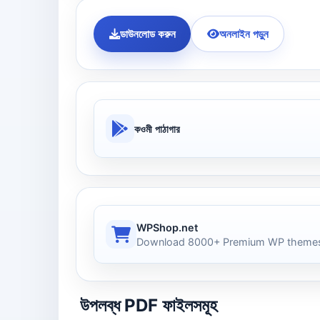
ডাউনলোড করুন
অনলাইন পড়ুন
কওমী পাঠাগার
WPShop.net
Download 8000+ Premium WP themes
উপলব্ধ PDF ফাইলসমূহ