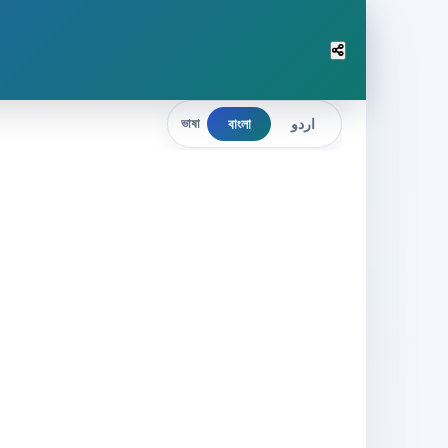
বাংলা
اردو
ভাষা