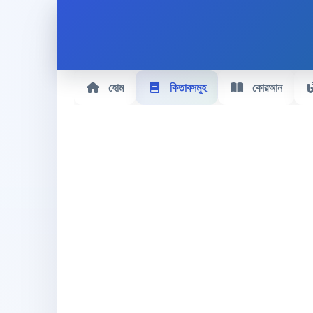
হোম
কিতাবসমূহ
কোরআন