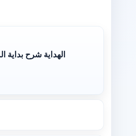
arh Bidayatul Mubtadi] الهداية شرح بداية المبتدى