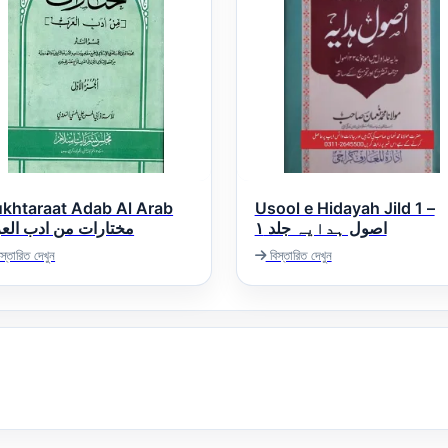
khtaraat Adab Al Arab
Usool e Hidayah Jild 1 –
اصول ہدایہ جلد ۱
مختارات من ادب الع
স্তারিত দেখুন
বিস্তারিত দেখুন