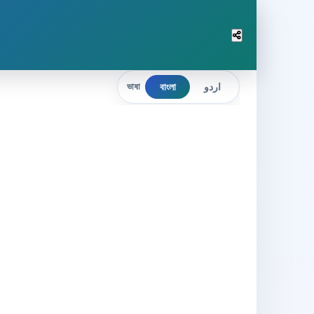
বাংলা
اردو
ভাষা