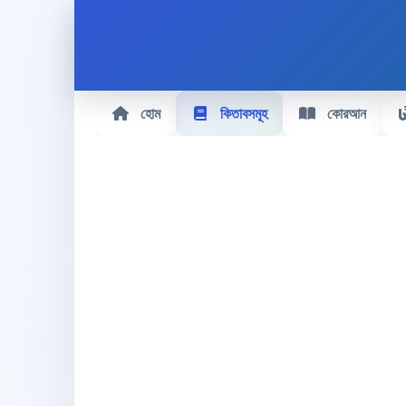
হোম
কিতাবসমূহ
কোরআন