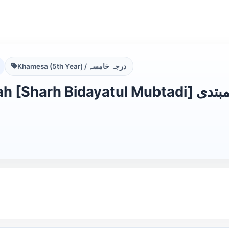
Khamesa (5th Year) / درجہ خامسہ
Al Hidayah [Sh