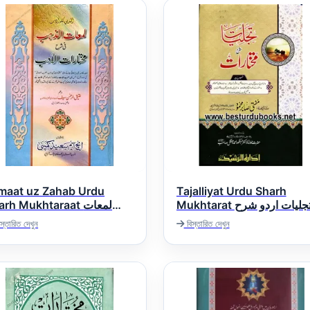
maat uz Zahab Urdu
Tajalliyat Urdu Sharh
Mukhtarat تجلیات اردو شرح
rh Mukhtaraat لمعات
مختارات
الذھب اردو شرح مختار
স্তারিত দেখুন
বিস্তারিত দেখুন