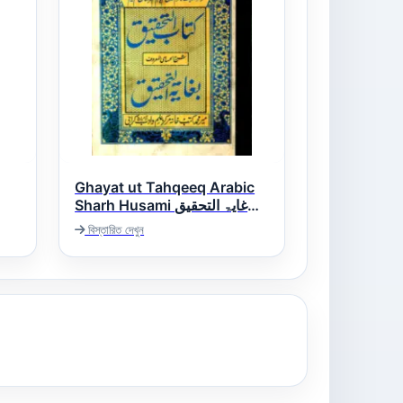
Ghayat ut Tahqeeq Arabic
Sharh Husami غایۃ التحقیق
عربی شرح الحسامی
বিস্তারিত দেখুন