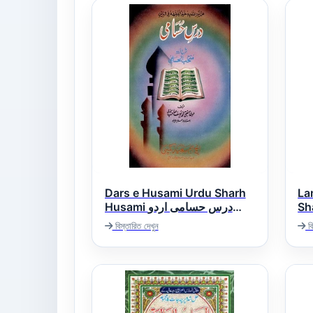
Dars e Husami Urdu Sharh
La
Sha
Husami درس حسامی اردو
ات
شرح حسامی
বিস্তারিত দেখুন
বি