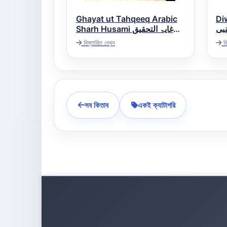
Ghayat ut Tahqeeq Arabic
Diw
نبی
Sharh Husami غایۃ التحقیق
عربی شرح الحسامی
বিস্তারিত দেখুন
বি
সব কিতাব
একই ক্যাটাগরি