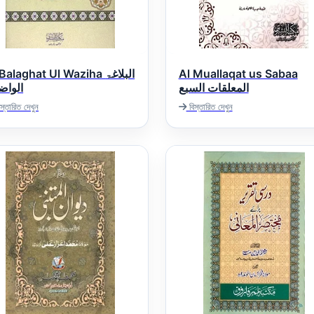
Balaghat Ul Waziha البلاغۃ
Al Muallaqat us Sabaa
المعلقات السبع
الواض
স্তারিত দেখুন
বিস্তারিত দেখুন