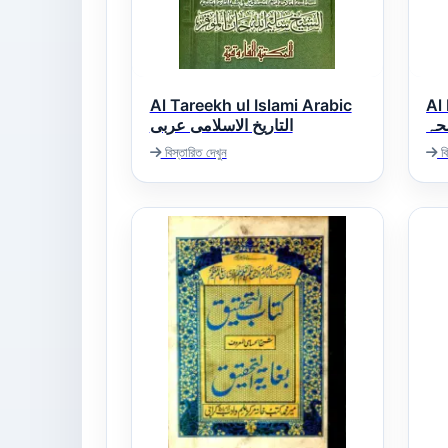
Al Tareekh ul Islami Arabic
Al 
حہ
التاریخ الاسلامی عربی
বিস্তারিত দেখুন
বি