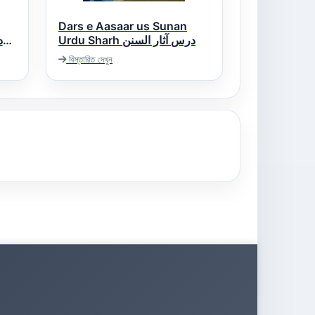
Dars e Aasaar us Sunan
Urdu Sharh درس آثار السنن
বিস্তারিত দেখুন