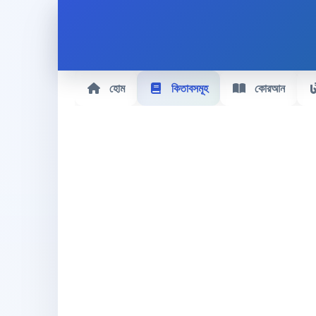
হোম
কিতাবসমূহ
কোরআন