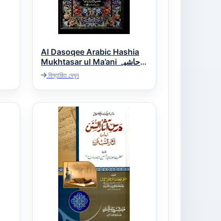
Al Dasoqee Arabic Hashia
Mukhtasar ul Ma’ani حاشیہ
دسوقی عربی شرح مختصر
বিস্তারিত দেখুন
المعانی