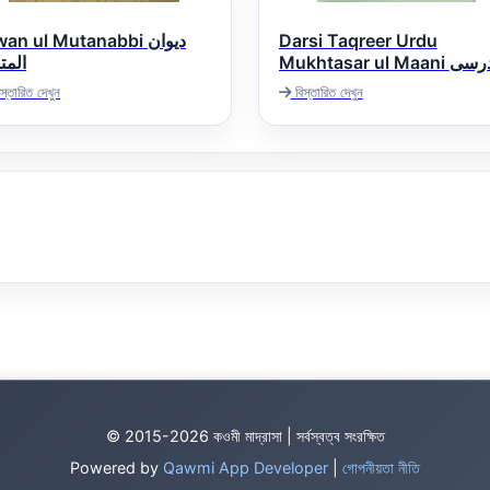
an ul Mutanabbi دیوان
Darsi Taqreer Urdu
Mukhtasar ul Maani درسی
المت
تقریر مختصر المعانی اردو
স্তারিত দেখুন
বিস্তারিত দেখুন
© 2015-2026 কওমী মাদ্রাসা | সর্বস্বত্ব সংরক্ষিত
Powered by
Qawmi App Developer
|
গোপনীয়তা নীতি