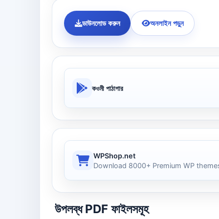
ডাউনলোড করুন
অনলাইন পড়ুন
কওমী পাঠাগার
WPShop.net
Download 8000+ Premium WP themes
উপলব্ধ PDF ফাইলসমূহ