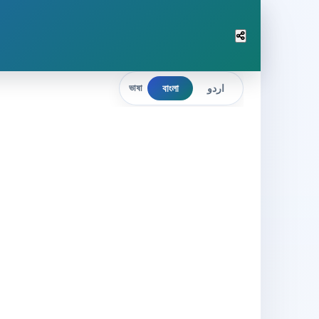
বাংলা
اردو
ভাষা