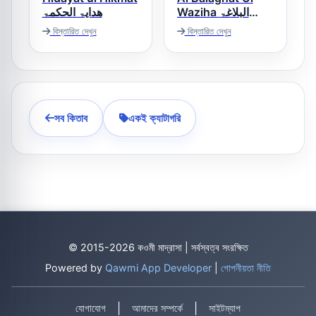
Waziha البلاغۃ
ھدایۃ الحکمۃ
الواضحہ
বিস্তারিত দেখুন
বিস্তারিত দেখুন
সব কিতাব
একই ক্যাটাগরি
© 2015-2026 কওমী মাদ্রাসা | সর্বস্বত্ব সংরক্ষিত
Powered by
Qawmi App Developer
|
গোপনীয়তা নীতি
|
|
যোগাযোগ
আমাদের সম্পর্কে
সাইটম্যাপ