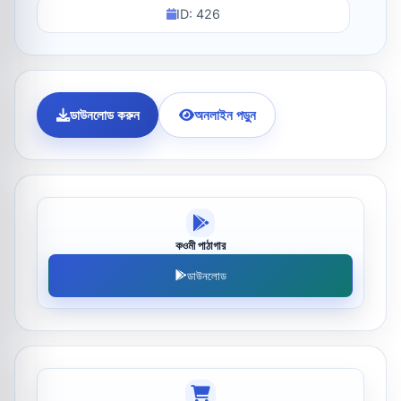
ID: 426
ডাউনলোড করুন
অনলাইন পড়ুন
কওমী পাঠাগার
ডাউনলোড