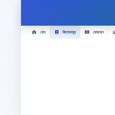
হোম
কিতাবসমূহ
কোরআন