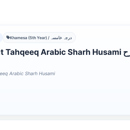
Khamesa (5th Year) / درجہ خامسہ
hqeeq Arabic Sharh Husami غایۃ التحقیق عربی شرح
eeq Arabic Sharh Husami