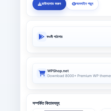
ডাউনলোড করুন
অনলাইন পড়ুন
কওমী পাঠাগার
WPShop.net
Download 8000+ Premium WP themes
সম্পর্কিত কিতাবসমূহ