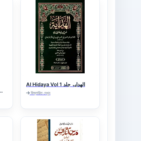
Al Hidaya Vol 1 الھدایۃ جلد
বিস্তারিত দেখুন