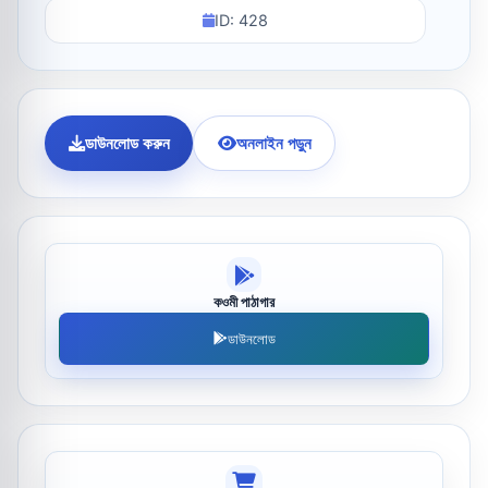
ID: 428
ডাউনলোড করুন
অনলাইন পড়ুন
কওমী পাঠাগার
ডাউনলোড