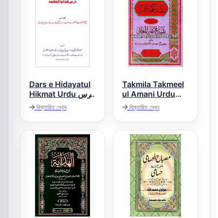
Dars e Hidayatul
Takmila Takmeel
Hikmat Urdu درس
ul Amani Urdu
ہدایۃ الحکمۃ اردو
Sharh Mukhtasar
বিস্তারিত দেখুন
বিস্তারিত দেখুন
ul Maani تکملہ
تکمیل الامانی اردو
شرح مختصر المعانی