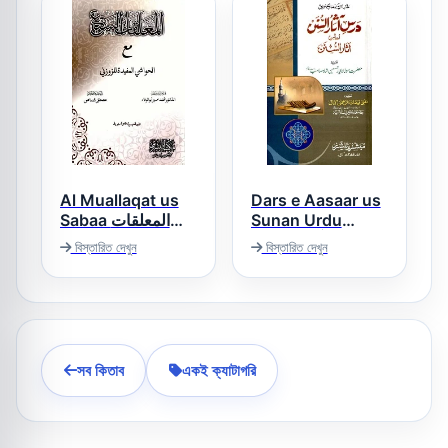
Al Muallaqat us
Dars e Aasaar us
Sabaa المعلقات
Sunan Urdu
Sharh درس آثار
السبع
বিস্তারিত দেখুন
বিস্তারিত দেখুন
السنن
সব কিতাব
একই ক্যাটাগরি