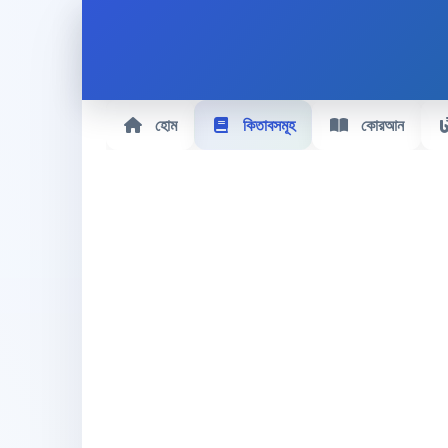
হোম
কিতাবসমূহ
কোরআন