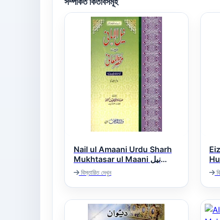
সম্পর্কিত কিতাবসমূহ
Nail ul Amaani Urdu Sharh
Ei
Husami و
Mukhtasar ul Maani نیل
می
الامانی اردو شرح مختصر المعانی
বিস্তারিত দেখুন
বি