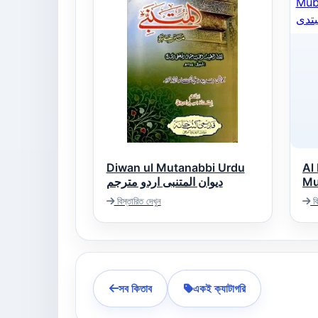
Diwan ul Mutanabbi Urdu
Al
Mubtadi
دیوان المتنبی اردو مترجم
تدى
বিস্তারিত দেখুন
বি
সব কিতাব
একই ক্যাটাগরি