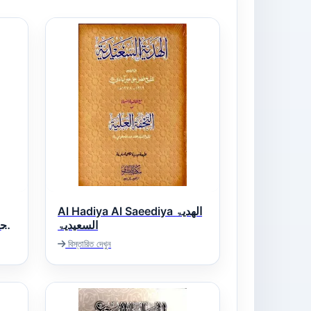
Al Hadiya Al Saeediya الھدیۃ
السعیدیۃ
বিস্তারিত দেখুন