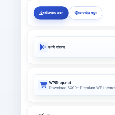
ডাউনলোড করুন
অনলাইন পড়ুন
কওমী পাঠাগার
WPShop.net
Download 8000+ Premium WP themes