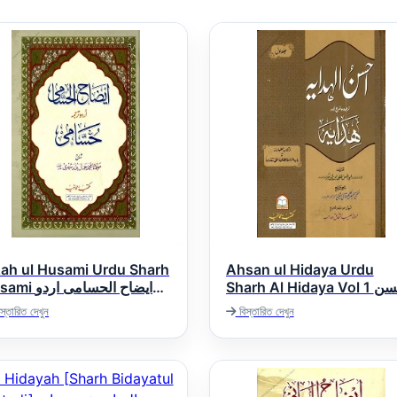
zah ul Husami Urdu Sharh
Ahsan ul Hidaya Urdu
Sharh Al Hidaya Vol 1 احسن
ایضاح الحسامی ارد
الھدایۃ اردو شرح ھدایہ جلد 1
شرح الحسا
স্তারিত দেখুন
বিস্তারিত দেখুন