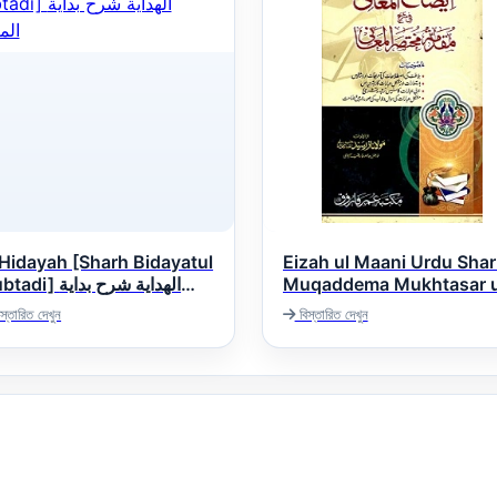
 Hidayah [Sharh Bidayatul
Eizah ul Maani Urdu Sha
] الهداية شرح بداية
Muqaddema Mukhtasar u
Maani ایضاح المعانی اردو شرح
المب
স্তারিত দেখুন
বিস্তারিত দেখুন
مقدمہ مختصر المعانی