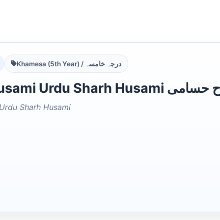
Khamesa (5th Year) / درجہ خامسہ
Dars e Husami Urd
 Urdu Sharh Husami