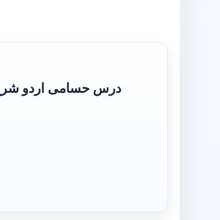
u Sharh Husami درس حسامی اردو شرح حسامی