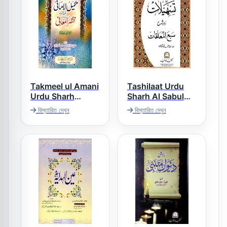
Takmeel ul Amani
Tashilaat Urdu
Urdu Sharh
Sharh Al Sabul
Mukhtasar ul
Muallaqat تسھیلات
বিস্তারিত দেখুন
বিস্তারিত দেখুন
اردو شرح سبع
Maani تکمیل
المعلقات
الامانی اردو شرح
مختصر المعانی