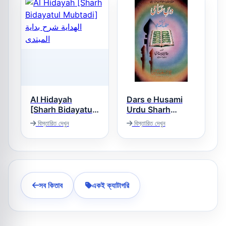
Al Hidayah
Dars e Husami
[Sharh Bidayatul
Urdu Sharh
Husami درس
Mubtadi] الهداية
বিস্তারিত দেখুন
বিস্তারিত দেখুন
حسامی اردو شرح
شرح بداية المبتدى
حسامی
সব কিতাব
একই ক্যাটাগরি