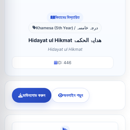
কিতাবের বিস্তারিত
Khamesa (5th Year) / درجہ خامسہ
Hidayat ul Hikmat ھدایۃ الحکمۃ
Hidayat ul Hikmat
ID: 446
ডাউনলোড করুন
অনলাইন পড়ুন