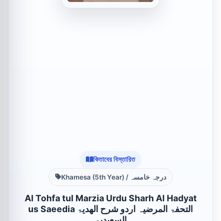
কিতাবের বিস্তারিত
Khamesa (5th Year) / درجہ خامسہ
Al Tohfa tul Marzia Urdu Sharh Al Hadyat
us Saeedia التحفۃ المرضیہ اردو شرح الھدیۃ
السعیدیۃ