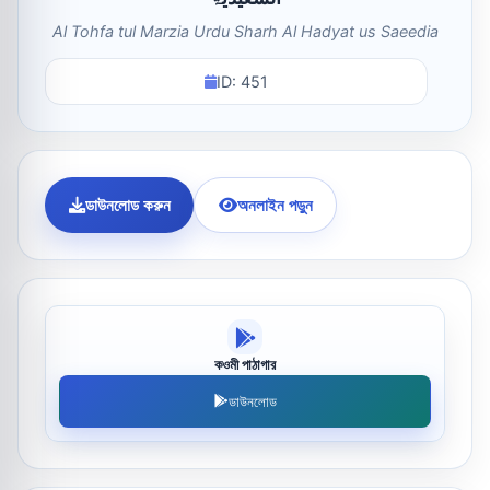
Al Tohfa tul Marzia Urdu Sharh Al Hadyat us Saeedia
ID: 451
ডাউনলোড করুন
অনলাইন পড়ুন
কওমী পাঠাগার
ডাউনলোড