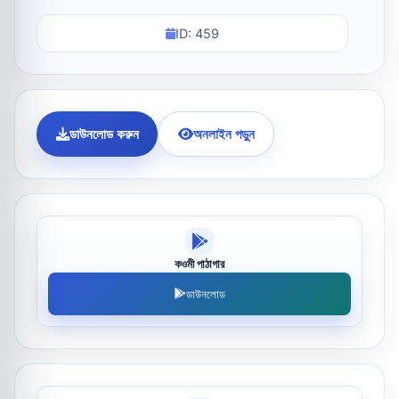
ID: 459
ডাউনলোড করুন
অনলাইন পড়ুন
কওমী পাঠাগার
ডাউনলোড