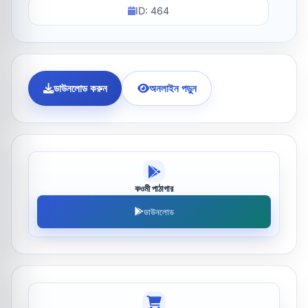
ID: 464
ডাউনলোড করুন
অনলাইন পড়ুন
কওমী পাঠাগার
ডাউনলোড