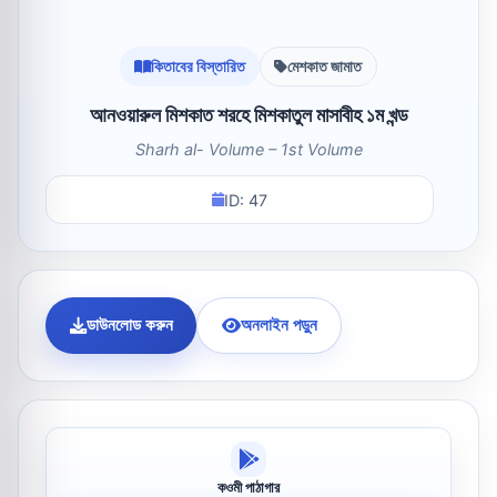
কিতাবের বিস্তারিত
মেশকাত জামাত
আনওয়ারুল মিশকাত শরহে মিশকাতুল মাসাবীহ ১ম খন্ড
Sharh al- Volume – 1st Volume
ID: 47
ডাউনলোড করুন
অনলাইন পড়ুন
কওমী পাঠাগার