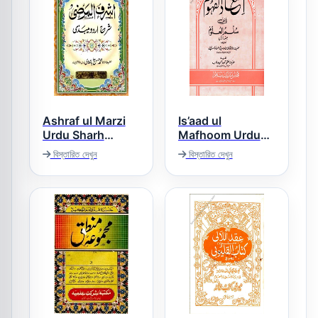
Ashraf ul Marzi
Is’aad ul
Urdu Sharh
Mafhoom Urdu
Maibazi اشرف
Sharh Sullam ul
বিস্তারিত দেখুন
বিস্তারিত দেখুন
Uloom اسعاد
المرضی اردو شرح
المفھوم اردو شرح
المیبذی
سلم العلوم