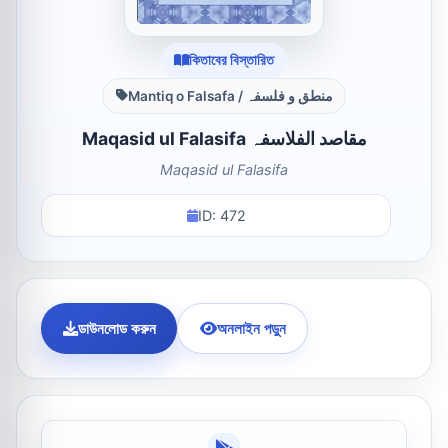
কিতাবের বিস্তারিত
Mantiq o Falsafa / منطق و فلسفہ
Maqasid ul Falasifa مقاصد الفلاسفہ
Maqasid ul Falasifa
ID: 472
ডাউনলোড করুন
অনলাইন পড়ুন