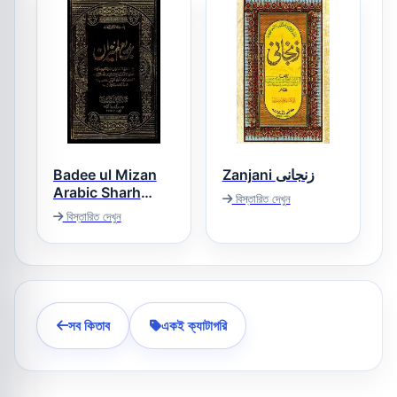
Badee ul Mizan
Zanjani زنجانی
Arabic Sharh
বিস্তারিত দেখুন
Mizan ul Mantiq
বিস্তারিত দেখুন
بدیع المیزان
সব কিতাব
একই ক্যাটাগরি