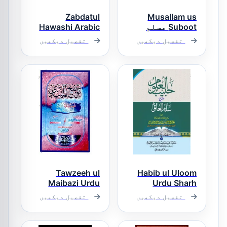
Zabdatul
Musallam us
Suboot مسلم
Hawashi Arabic
الثبوت
Sharh Mutawwal
تفصیل دیکھیں
تفصیل دیکھیں
زبدۃ الحواشی
عربی شرح الطول
Tawzeeh ul
Habib ul Uloom
Maibazi Urdu
Urdu Sharh
Sharh Maibazi
Sullam ul Uloom
تفصیل دیکھیں
تفصیل دیکھیں
حبیب العلوم
توضیح المیبذی
اردو شرح سلم
اردو شرح
العلوم
المیبذی