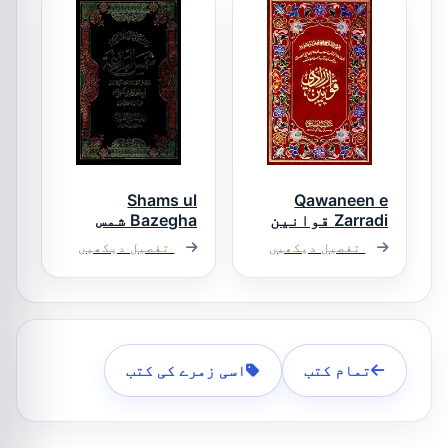
Shams ul
Qawaneen e
Zarradi قوانین
Bazegha شمس
زرادی
البازغہ
تفصیل دیکھیں
تفصیل دیکھیں
تمام کتب
اسی زمرے کی کتب