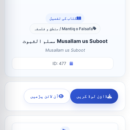
کتاب کی تفصیل
Mantiq o Falsafa / منطق و فلسفہ
Musallam us Suboot مسلم الثبوت
Musallam us Suboot
ID: 477
ڈاؤن لوڈ کریں
آن لائن پڑھیں