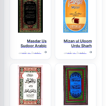
Masdar Us
Mizan ul Uloom
Sudoor Arabic
Urdu Sharh
Sharh Mulla
Sullam ul Uloom
تفصیل دیکھیں
تفصیل دیکھیں
میزان العلوم
Abdul Ghafoor
اردو شرح سلم
مصدر السرور
العلوم