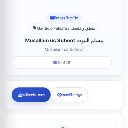
কিতাবের বিস্তারিত
Mantiq o Falsafa / منطق و فلسفہ
Musallam us Suboot مسلم الثبوت
Musallam us Suboot
ID: 478
ডাউনলোড করুন
অনলাইন পড়ুন