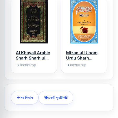
Al Khayali Arabic
Mizan ul Uloom
Sharh Sharh ul
Urdu Sharh
Aqaid الخیالی عربی
Sullam ul Uloom
বিস্তারিত দেখুন
বিস্তারিত দেখুন
میزان العلوم اردو
شرح شرح العقائد
شرح سلم العلوم
সব কিতাব
একই ক্যাটাগরি