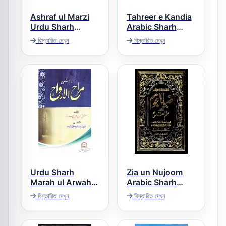
Ashraf ul Marzi
Tahreer e Kandia
Urdu Sharh
Arabic Sharh
Maibazi اشرف
Sullam ul Uloom
বিস্তারিত দেখুন
বিস্তারিত দেখুন
تحریر کندیا عربی
المرضی اردو شرح
شرح سلم العلوم
المیبذی
Urdu Sharh
Zia un Nujoom
Marah ul Arwah
Arabic Sharh
اردو شرح مراح
Sullam ul Uloom
বিস্তারিত দেখুন
বিস্তারিত দেখুন
ضیاء النجوم عربی
الارواح
شرح سلم العلوم