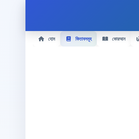
হোম
কিতাবসমূহ
কোরআন