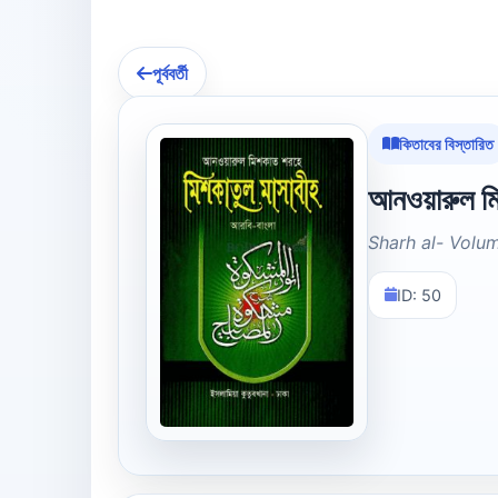
পূর্ববর্তী
কিতাবের বিস্তারিত
আনওয়ারুল মিশ
Sharh al- Volu
ID: 50