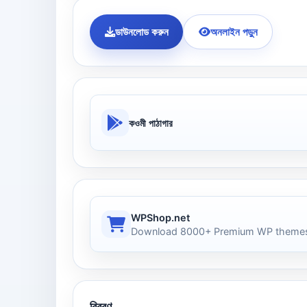
ডাউনলোড করুন
অনলাইন পড়ুন
কওমী পাঠাগার
WPShop.net
Download 8000+ Premium WP themes
বিবরণ