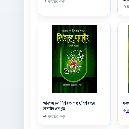
বিস্তারিত দেখুন
বি
আনওয়ারুল মিশকাত শরহে মিশকাতুল
সহজ
মাসাবীহ ৫ম খন্ড
বি
বিস্তারিত দেখুন