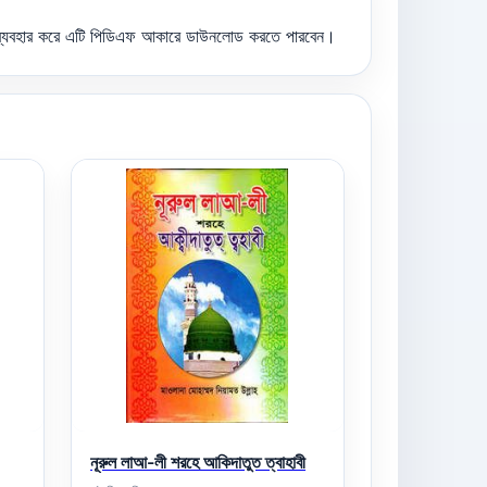
টন ব্যবহার করে এটি পিডিএফ আকারে ডাউনলোড করতে পারবেন।
নূরুল লাআ-লী শরহে আকিদাতুত ত্বাহাবী