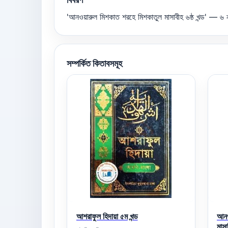
'আনওয়ারুল মিশকাত শরহে মিশকাতুল মাসাবীহ ৬ষ্ঠ খন্ড' — 
সম্পর্কিত কিতাবসমূহ
আশরাফুল হিদায়া ৫ম খন্ড
আনও
মাসা