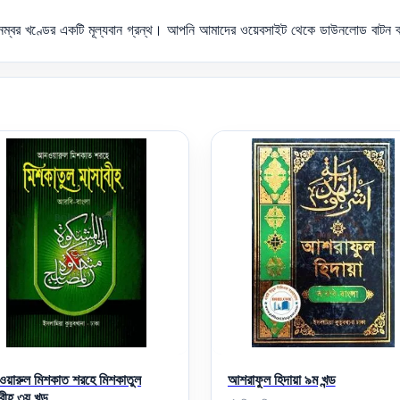
৬ নম্বর খণ্ডের একটি মূল্যবান গ্রন্থ। আপনি আমাদের ওয়েবসাইট থেকে ডাউনলোড বা
য়ারুল মিশকাত শরহে মিশকাতুল
আশরাফুল হিদায়া ৯ম খন্ড
বীহ ৩য় খন্ড