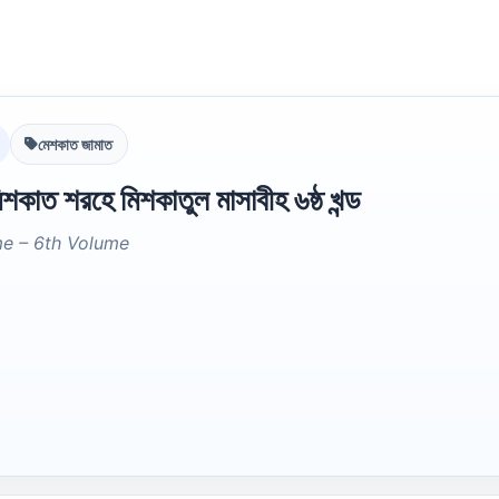
মেশকাত জামাত
কাত শরহে মিশকাতুল মাসাবীহ ৬ষ্ঠ খন্ড
me – 6th Volume