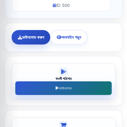
ID: 500
ডাউনলোড করুন
অনলাইন পড়ুন
কওমী পাঠাগার
ডাউনলোড