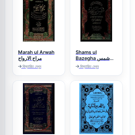
Marah ul Arwah
Shams ul
Bazegha شمس
مراح الارواح
البازغہ
বিস্তারিত দেখুন
বিস্তারিত দেখুন