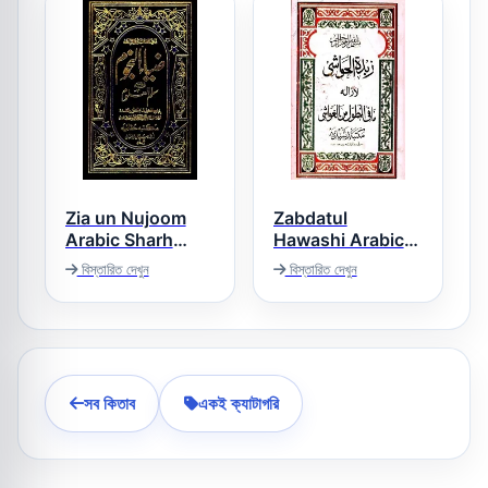
Zia un Nujoom
Zabdatul
Arabic Sharh
Hawashi Arabic
Sullam ul Uloom
Sharh Mutawwal
বিস্তারিত দেখুন
বিস্তারিত দেখুন
زبدۃ الحواشی عربی
ضیاء النجوم عربی
شرح الطول
شرح سلم العلوم
সব কিতাব
একই ক্যাটাগরি