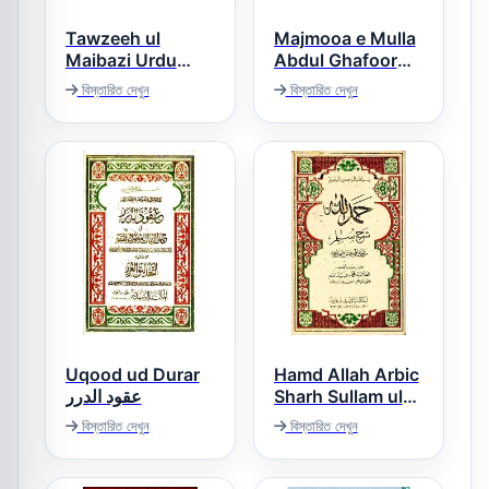
Tawzeeh ul
Majmooa e Mulla
Maibazi Urdu
Abdul Ghafoor
Sharh Maibazi
مجموعہ عبدالغفور
বিস্তারিত দেখুন
বিস্তারিত দেখুন
توضیح المیبذی اردو
شرح المیبذی
Uqood ud Durar
Hamd Allah Arbic
عقود الدرر
Sharh Sullam ul
Uloom(Tasdiqaat)
বিস্তারিত দেখুন
বিস্তারিত দেখুন
حمداللّٰہ عربی شرح
سلم العلوم تصدیقات