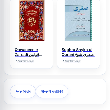
Qawaneen e
Sughra Shykh ul
Qurani صغری شیخ
Zarradi قوانین
القرآنی
زرادی
বিস্তারিত দেখুন
বিস্তারিত দেখুন
সব কিতাব
একই ক্যাটাগরি